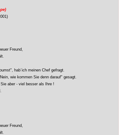
ppe)
2001)
neuer Freund,
lt.
umst", hab´ich meinen Chef gefragt.
at "Nein, wie kommen Sie denn darauf" gesagt.
Sie aber - viel besser als Ihre !
.
neuer Freund,
lt.