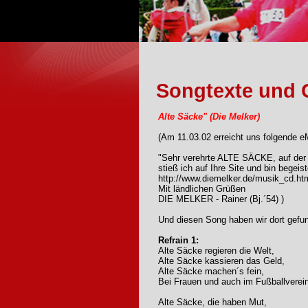
Songtexte und 
Alte Säcke" (Die Melker)
(Am 11.03.02 erreicht uns folgende eM
"Sehr verehrte ALTE SÄCKE, auf der
stieß ich auf Ihre Site und bin begei
http://www.diemelker.de/musik_cd.ht
Mit ländlichen Grüßen
DIE MELKER - Rainer (Bj.´54) )
Und diesen Song haben wir dort gefu
Refrain 1:
Alte Säcke regieren die Welt,
Alte Säcke kassieren das Geld,
Alte Säcke machen´s fein,
Bei Frauen und auch im Fußballverein
Alte Säcke, die haben Mut,