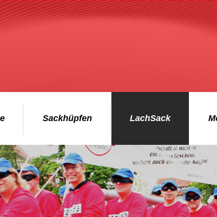
ke
Sackhüpfen
LachSack
M