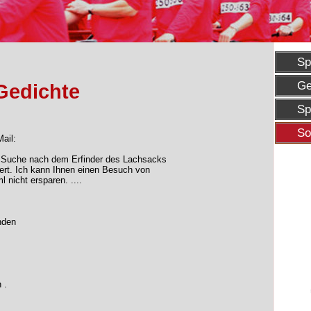
Sp
Ge
Gedichte
Sp
So
ail:
 Suche nach dem Erfinder des Lachsacks
stert. Ich kann Ihnen einen Besuch von
ml
nicht ersparen. ....
nden
 .