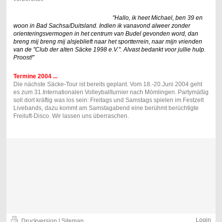
"Hallo, ik heet Michael, ben 39 en
woon in Bad Sachsa/Duitsland. Indien ik vanavond alweer zonder
orienteringsvermogen in het centrum van Budel gevonden word, dan
breng mij breng mij alsjeblieft naar het sportterrein, naar mijn vrienden
van de "Club der alten Säcke 1998 e.V.". Alvast bedankt voor jullie hulp.
Proost!"
Termine 2004 ...
Die nächste Säcke-Tour ist bereits geplant. Vom 18.-20.Juni 2004 geht
es zum 31.Internationalen Volleyballturnier nach Mömlingen. Partymäßig
soll dort kräftig was los sein: Freitags und Samstags spielen im Festzelt
Livebands, dazu kommt am Samstagabend eine berühmt berüchtigte
Freiluft-Disco. Wir lassen uns überraschen.
Login
Druckversion
|
Sitemap