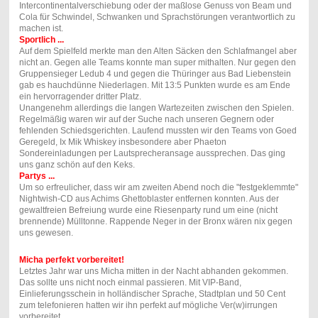
Intercontinentalverschiebung oder der maßlose Genuss von Beam und
Cola für Schwindel, Schwanken und Sprachstörungen verantwortlich zu
machen ist.
Sportlich ...
Auf dem Spielfeld merkte man den Alten Säcken den Schlafmangel aber
nicht an. Gegen alle Teams konnte man super mithalten. Nur gegen den
Gruppensieger Ledub 4 und gegen die Thüringer aus Bad Liebenstein
gab es hauchdünne Niederlagen. Mit 13:5 Punkten wurde es am Ende
ein hervorragender dritter Platz.
Unangenehm allerdings die langen Wartezeiten zwischen den Spielen.
Regelmäßig waren wir auf der Suche nach unseren Gegnern oder
fehlenden Schiedsgerichten. Laufend mussten wir den Teams von Goed
Geregeld, Ix Mik Whiskey insbesondere aber Phaeton
Sondereinladungen per Lautsprecheransage aussprechen. Das ging
uns ganz schön auf den Keks.
Partys ...
Um so erfreulicher, dass wir am zweiten Abend noch die "festgeklemmte"
Nightwish-CD aus Achims Ghettoblaster entfernen konnten. Aus der
gewaltfreien Befreiung wurde eine Riesenparty rund um eine (nicht
brennende) Mülltonne. Rappende Neger in der Bronx wären nix gegen
uns gewesen.
Micha perfekt vorbereitet!
Letztes Jahr war uns Micha mitten in der Nacht abhanden gekommen.
Das sollte uns nicht noch einmal passieren. Mit VIP-Band,
Einlieferungsschein in holländischer Sprache, Stadtplan und 50 Cent
zum telefonieren hatten wir ihn perfekt auf mögliche Ver(w)irrungen
vorbereitet.