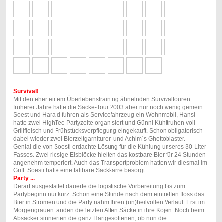
Survival!
Mit den eher einem Überlebenstraining ähnelnden Survivaltouren
früherer Jahre hatte die Säcke-Tour 2003 aber nur noch wenig gemein.
Soest und Harald fuhren als Servicefahrzeug ein Wohnmobil, Hansi
hatte zwei HighTec-Partyzelte organisiert und Günni Kühltruhen voll
Grillfleisch und Frühstücksverpflegung eingekauft. Schon obligatorisch
dabei wieder zwei Bierzeltgarnituren und Achim´s Ghettoblaster.
Genial die von Soesti erdachte Lösung für die Kühlung unseres 30-Liter-
Fasses. Zwei riesige Eisblöcke hielten das kostbare Bier für 24 Stunden
angenehm temperiert. Auch das Transportproblem hatten wir diesmal im
Griff: Soesti hatte eine faltbare Sackkarre besorgt.
Party ...
Derart ausgestattet dauerte die logistische Vorbereitung bis zum
Partybeginn nur kurz. Schon eine Stunde nach dem eintreffen floss das
Bier in Strömen und die Party nahm Ihren (un)heilvollen Verlauf. Erst im
Morgengrauen fanden die letzten Alten Säcke in ihre Kojen. Noch beim
Absacker sinnierten die ganz Hartgesottenen, ob nun die