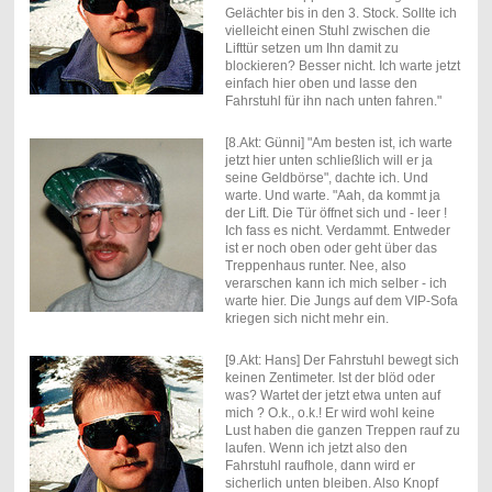
Gelächter bis in den 3. Stock. Sollte ich
vielleicht einen Stuhl zwischen die
Lifttür setzen um Ihn damit zu
blockieren? Besser nicht. Ich warte jetzt
einfach hier oben und lasse den
Fahrstuhl für ihn nach unten fahren."
[8.Akt: Günni] "Am besten ist, ich warte
jetzt hier unten schließlich will er ja
seine Geldbörse", dachte ich. Und
warte. Und warte. "Aah, da kommt ja
der Lift. Die Tür öffnet sich und - leer !
Ich fass es nicht. Verdammt. Entweder
ist er noch oben oder geht über das
Treppenhaus runter. Nee, also
verarschen kann ich mich selber - ich
warte hier. Die Jungs auf dem VIP-Sofa
kriegen sich nicht mehr ein.
[9.Akt: Hans] Der Fahrstuhl bewegt sich
keinen Zentimeter. Ist der blöd oder
was? Wartet der jetzt etwa unten auf
mich ? O.k., o.k.! Er wird wohl keine
Lust haben die ganzen Treppen rauf zu
laufen. Wenn ich jetzt also den
Fahrstuhl raufhole, dann wird er
sicherlich unten bleiben. Also Knopf