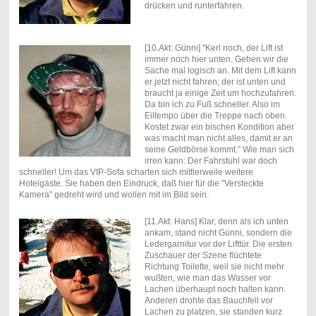
drücken und runterfahren.
[10.Akt: Günni] "Kerl noch, der Lift ist
immer noch hier unten. Gehen wir die
Sache mal logisch an. Mit dem Lift kann
er jetzt nicht fahren, der ist unten und
braucht ja einige Zeit um hochzufahren.
Da bin ich zu Fuß schneller. Also im
Eiltempo über die Treppe nach oben.
Kostet zwar ein bischen Kondition aber
was macht man nicht alles, damit er an
seine Geldbörse kommt." Wie man sich
irren kann: Der Fahrstuhl war doch
schneller! Um das VIP-Sofa scharten sich mittlerweile weitere
Hotelgäste. Sie haben den Eindruck, daß hier für die "Versteckte
Kamera" gedreht wird und wollen mit im Bild sein.
[11.Akt: Hans] Klar, denn als ich unten
ankam, stand nicht Günni, sondern die
Ledergarnitur vor der Lifttür. Die ersten
Zuschauer der Szene flüchtete
Richtung Toilette, weil sie nicht mehr
wußten, wie man das Wasser vor
Lachen überhaupt noch halten kann.
Anderen drohte das Bauchfell vor
Lachen zu platzen, sie standen kurz