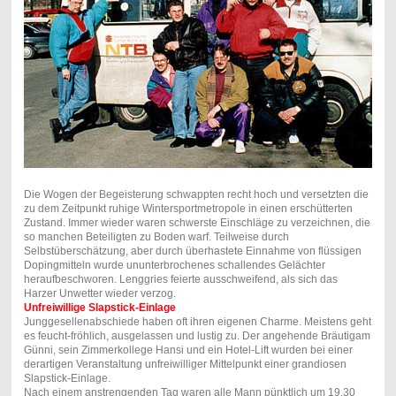
Die Wogen der Begeisterung schwappten recht hoch und versetzten die
zu dem Zeitpunkt ruhige Wintersportmetropole in einen erschütterten
Zustand. Immer wieder waren schwerste Einschläge zu verzeichnen, die
so manchen Beteiligten zu Boden warf. Teilweise durch
Selbstüberschätzung, aber durch überhastete Einnahme von flüssigen
Dopingmitteln wurde ununterbrochenes schallendes Gelächter
heraufbeschworen. Lenggries feierte ausschweifend, als sich das
Harzer Unwetter wieder verzog.
Unfreiwillige Slapstick-Einlage
Junggesellenabschiede haben oft ihren eigenen Charme. Meistens geht
es feucht-fröhlich, ausgelassen und lustig zu. Der angehende Bräutigam
Günni, sein Zimmerkollege Hansi und ein Hotel-Lift wurden bei einer
derartigen Veranstaltung unfreiwilliger Mittelpunkt einer grandiosen
Slapstick-Einlage.
Nach einem anstrengenden Tag waren alle Mann pünktlich um 19.30