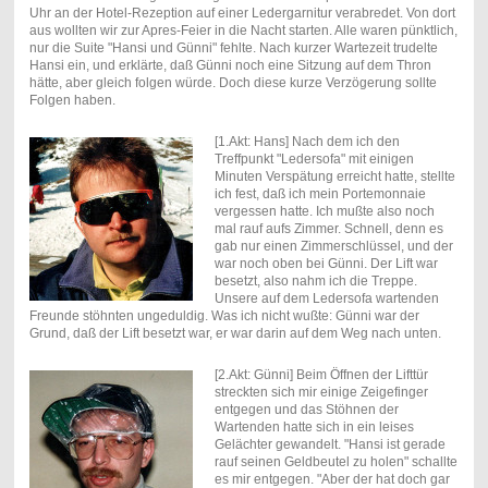
Uhr an der Hotel-Rezeption auf einer Ledergarnitur verabredet. Von dort
aus wollten wir zur Apres-Feier in die Nacht starten. Alle waren pünktlich,
nur die Suite "Hansi und Günni" fehlte. Nach kurzer Wartezeit trudelte
Hansi ein, und erklärte, daß Günni noch eine Sitzung auf dem Thron
hätte, aber gleich folgen würde. Doch diese kurze Verzögerung sollte
Folgen haben.
[1.Akt: Hans] Nach dem ich den
Treffpunkt "Ledersofa" mit einigen
Minuten Verspätung erreicht hatte, stellte
ich fest, daß ich mein Portemonnaie
vergessen hatte. Ich mußte also noch
mal rauf aufs Zimmer. Schnell, denn es
gab nur einen Zimmerschlüssel, und der
war noch oben bei Günni. Der Lift war
besetzt, also nahm ich die Treppe.
Unsere auf dem Ledersofa wartenden
Freunde stöhnten ungeduldig. Was ich nicht wußte: Günni war der
Grund, daß der Lift besetzt war, er war darin auf dem Weg nach unten.
[2.Akt: Günni] Beim Öffnen der Lifttür
streckten sich mir einige Zeigefinger
entgegen und das Stöhnen der
Wartenden hatte sich in ein leises
Gelächter gewandelt. "Hansi ist gerade
rauf seinen Geldbeutel zu holen" schallte
es mir entgegen. "Aber der hat doch gar