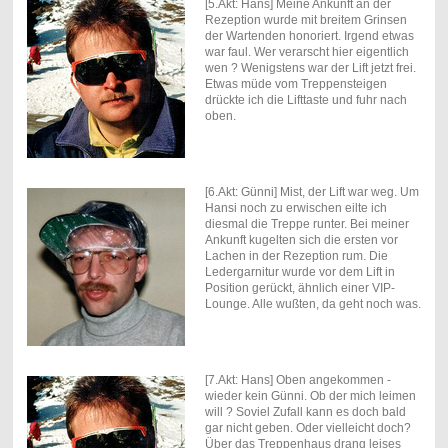
[5.Akt: Hans] Meine Ankunft an der
Rezeption wurde mit breitem Grinsen
der Wartenden honoriert. Irgend etwas
war faul. Wer verarscht hier eigentlich
wen ? Wenigstens war der Lift jetzt frei.
Etwas müde vom Treppensteigen
drückte ich die Lifttaste und fuhr nach
oben.
[6.Akt: Günni] Mist, der Lift war weg. Um
Hansi noch zu erwischen eilte ich
diesmal die Treppe runter. Bei meiner
Ankunft kugelten sich die ersten vor
Lachen in der Rezeption rum. Die
Ledergarnitur wurde vor dem Lift in
Position gerückt, ähnlich einer VIP-
Lounge. Alle wußten, da geht noch was.
[7.Akt: Hans] Oben angekommen -
wieder kein Günni. Ob der mich leimen
will ? Soviel Zufall kann es doch bald
gar nicht geben. Oder vielleicht doch?
Über das Treppenhaus drang leises